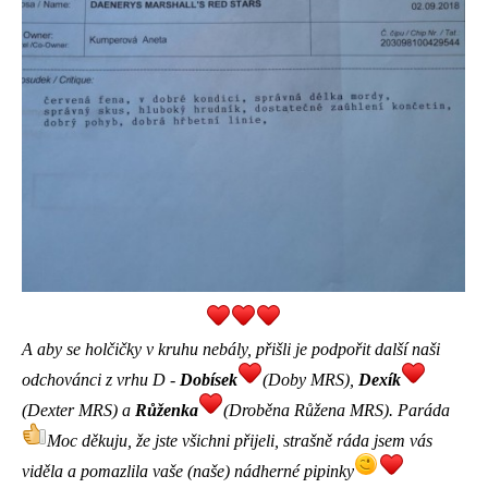
A aby se holčičky v kruhu nebály, přišli je podpořit další naši
odchovánci z vrhu D -
Dobísek
(Doby MRS),
Dexík
(Dexter MRS) a
Růženka
(Droběna Růžena MRS). Paráda
Moc děkuju, že jste všichni přijeli, strašně ráda jsem vás
viděla a pomazlila vaše (naše) nádherné pipinky