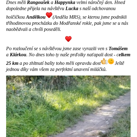
Dnes měli
Rangoušek
a
Happynka
velmi náročný den. Hned
dopoledne přijela na návštěvu
Lucka
s naší odchovanou
holčičkou
Andělkou
(Anděla MRS), se kterou jsme podnikli
tříhodinovou procházku do Modřanské rokle, pak jsme se u nás
naobědvali a chvíli poseděli.
Po rozloučení se s návštěvou jsme zase vyrazili ven s
Tomášem
a
Klárkou
. No dnes toho ty naše prďolky naťapali dost - c
elkem
25 km
a po zhltnutí bašty toho měli opravdu dost
Ještě
jednou díky vám všem za perfektní unavení miláčků.