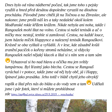
Dnes bylo od rána nádherné počasí, tak jsme toho s pejsky
využili a hned před desátou dopoledne vyrazili na dlouhou
procházku. Původně jsme chtěli jít na Točnou a na Zbraslav, ale
nakonec jsme prošli náš les a taky nedaleké okolí kolem
Modřanské rokle křížem krážem. Nikde nebyla ani noha, takže i
Rangoušek mohl lítat na volno. Cestou si našel tenisák a ač o
míčky moc nestojí, tenhle si zamiloval. Cestou, na každé louce,
jsem házela míček Happynce a nalezený tenisák Rangouškovi.
Krásně se oba vylítali a vyřádili. A v lese, kde zásadně kvůli
zranění paciček o kořeny stromů neházíme, si vždycky
Rangoušek našel nějaký klacek a lítal si s ním sem a tam sám
Vyhazoval si ho nad hlavu a očička mu jen svítily
lumpárnou. Byl šťastný jako blecha. Cestou se Rangouš
vyráchal i v potoce, takže jsme od něj byly obě, já i Happy,
špinavé jako prasátka. Jeho totiž v blátě chytil jeho obvyklý
raplík a lítal přes nás do bláta a do vody sem a tam
Udělali
jsme i pár fotek, které si můžete prohlédnout
zde
https://staffbul.rajce.idnes.cz/29.9.2019_-_prochazka/