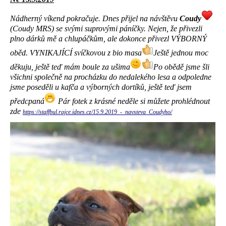
Nádherný víkend pokračuje. Dnes přijel na návštěvu
Coudy
(Coudy MRS) se svými suprovými páníčky. Nejen, že přivezli
plno dárků mě a chlupáčkům, ale dokonce přivezl VÝBORNÝ
oběd. VYNIKAJÍCÍ svíčkovou z bio masa
Ještě jednou moc
děkuju, ještě teď mám boule za ušima
Po obědě jsme šli
všichni společně na procházku do nedalekého lesa a odpoledne
jsme poseděli u kafča a výborných dortíků, ještě teď jsem
předcpaná
Pár fotek z krásné neděle si můžete prohlédnout
zde
https://staffbul.rajce.idnes.cz/15.9.2019_-_navsteva_Coudyho/