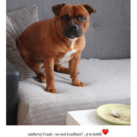
nádherný Coudy - no není k zulíbání? - je to koblih