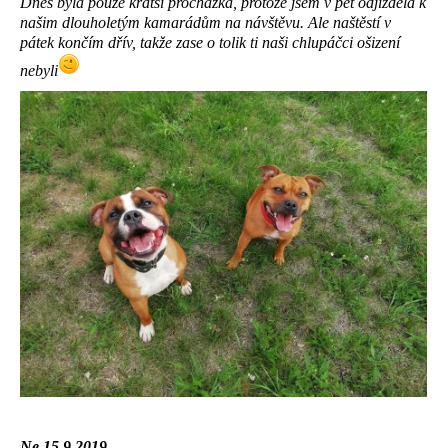
Dnes byla pouze kratší procházka, protože jsem v pět odjížděla k
našim dlouholetým kamarádům na návštěvu. Ale naštěstí v
pátek končím dřív, takže zase o tolik ti naši chlupáčci ošizení
nebyli
Ne 15.9.2019