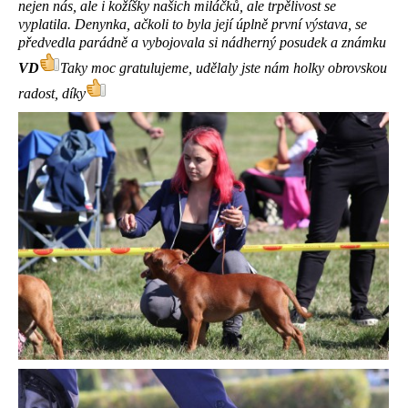
nejen nás, ale i kožíšky našich miláčků, ale trpělivost se
vyplatila. Denynka, ačkoli to byla její úplně první výstava, se
předvedla parádně a vybojovala si nádherný posudek a známku
VD
Taky moc gratulujeme, udělaly jste nám holky obrovskou
radost, díky