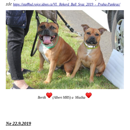
zde
https://staffbul.rajce.idnes.cz/VI._Rekord_Bull_Sraz_2019_-_Praha-Pankrac/
Bertík
(Albert MRS) a Miuška
Ne 22.9.2019