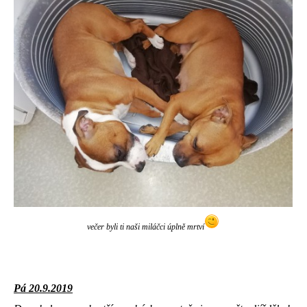
večer byli ti naši miláčci úplně mrtví
Pá 20.9.2019