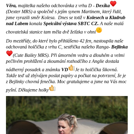
Věra,
majitelka našeho odchovánka z vrhu D -
Dexíka
(Dexter MRS) a společně s jejím synem Martinem, který řidil,
jsme vyrazili směr Kolesa. Dnes se totiž v
Kolesech u Kladrub
nad Labem
konala
Speicální výstava SBTC CZ.
A naše malá
chovatelská stanice tam měla dvě želízka v ohni
Do mezitřídy, do které bylo přihlášeno 42 fen, nastoupila naše
odchovaná holčička z vrhu C, sestřička našeho Ranga-
Bejlinka
(Cute Bailey MRS). Při úmorném vedru a dlouhém a velmi
pečlivém prohlížení a zkoumání rozhodčího z Anglie dostala
nádherný posudek a známku
VD
Je to holčička šikovná.
Takže teď už zbývájen poslat papíry a počkat na potvrzení, že je
z Bejlinky chovná fenečka. Moc gratulujeme a jsme na Vás moc
pyšní. Děkujeme holky