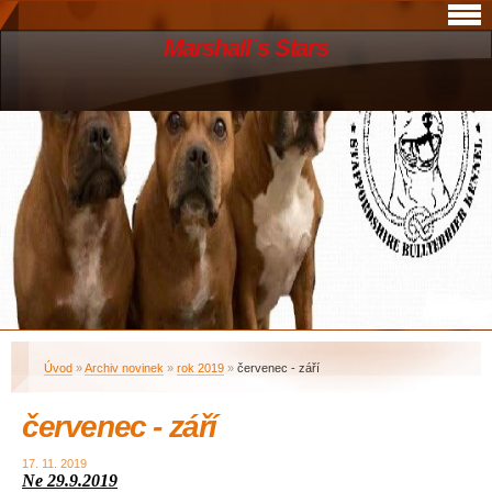
Marshall´s Stars
Úvod
»
Archiv novinek
»
rok 2019
»
červenec - září
červenec - září
17. 11. 2019
Ne 29.9.2019