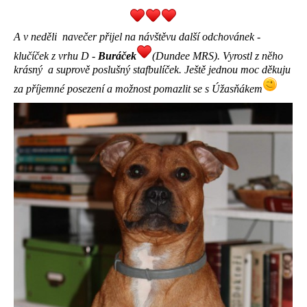
A v neděli navečer přijel na návštěvu další odchovánek -
klučíček z vrhu D -
Buráček
(Dundee MRS). Vyrostl z něho
krásný a suprově poslušný stafbulíček. Ještě jednou moc děkuju
za příjemné posezení a možnost pomazlit se s Úžasňákem