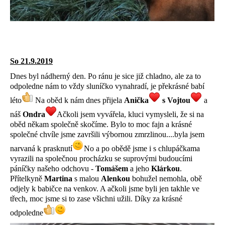
So 21.9.2019
Dnes byl nádherný den. Po ránu je sice již chladno, ale za to
odpoledne nám to vždy sluníčko vynahradí, je překrásné babí
léto
Na oběd k nám dnes přijela
Anička
s Vojtou
a
náš
Ondra
Ačkoli jsem vyvářela, kluci vymysleli, že si na
oběd někam společně skočíme. Bylo to moc fajn a krásné
společné chvíle jsme završili výbornou zmrzlinou....byla jsem
narvaná k prasknutí
No a po obědě jsme i s chlupáčkama
vyrazili na společnou procházku se suprovými budoucími
páníčky našeho odchovu -
Tomášem
a jeho
Klárkou
.
Přítelkyně
Martina
s malou
Alenkou
bohužel nemohla, obě
odjely k babičce na venkov. A ačkoli jsme byli jen takhle ve
třech, moc jsme si to zase všichni užili. Díky za krásné
odpoledne