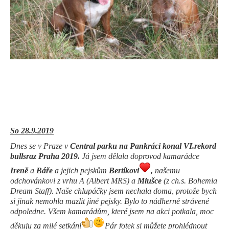
So 28.9.2019
Dnes se v Praze v
Central parku na Pankráci konal VI.rekord
bullsraz Praha 2019.
Já jsem dělala doprovod kamarádce
Ireně
a
Báře
a jejich pejskům
Bertíkovi
,
našemu
odchovánkovi z vrhu A (Albert MRS) a
Miušce
(z ch.s. Bohemia
Dream Staff). Naše chlupáčky jsem nechala doma, protože bych
si jinak nemohla mazlit jiné pejsky. Bylo to nádherně strávené
odpoledne. Všem kamarádům, které jsem na akci potkala, moc
děkuju za milé setkání
Pár fotek si můžete prohlédnout