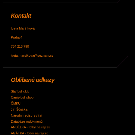
Kontakt
Iveta Maršíková
Praha 4
734 213 790
iveta.marsikova@seznam.cz
Oblíbené odkazy
Staffbull club
Canis-bull shop
ČMKU
Jiří Ščučka
Národní registr zvířat
Databáze rodokmenů
ANDĚLKA - fotky na rajčeti
AGÁTKA - fotky na rajčeti