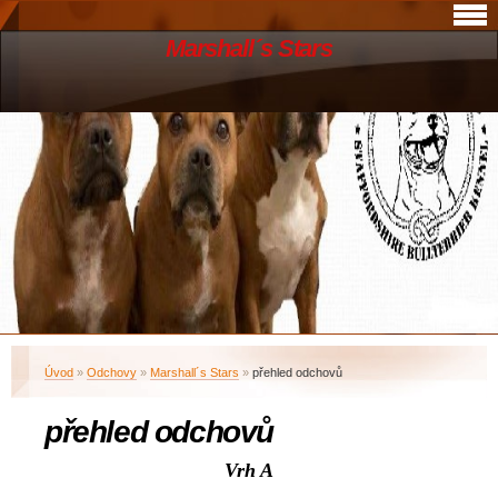
Marshall´s Stars
Úvod
»
Odchovy
»
Marshall´s Stars
»
přehled odchovů
přehled odchovů
Vrh A