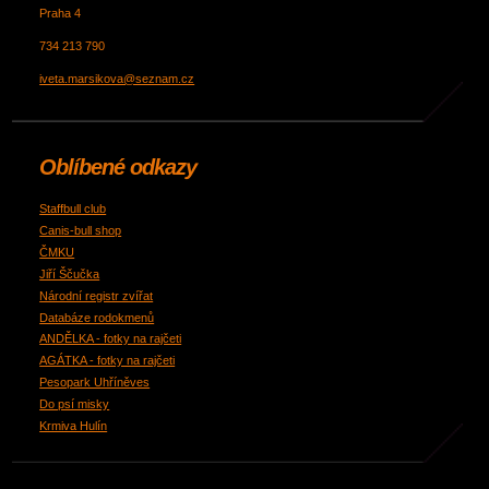
Praha 4
734 213 790
iveta.marsikova@seznam.cz
Oblíbené odkazy
Staffbull club
Canis-bull shop
ČMKU
Jiří Ščučka
Národní registr zvířat
Databáze rodokmenů
ANDĚLKA - fotky na rajčeti
AGÁTKA - fotky na rajčeti
Pesopark Uhříněves
Do psí misky
Krmiva Hulín