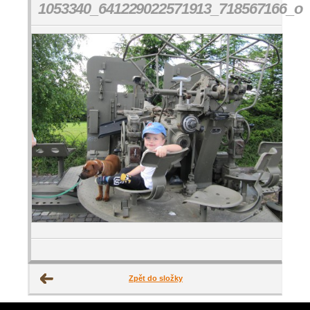
1053340_641229022571913_718567166_o
Zpět do složky