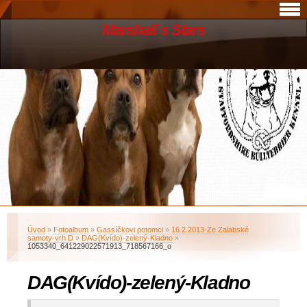
Marshall´s Stars
Úvod
»
Fotoalbum
»
Gassíčkovi potomci
»
16.2.2013-Ze Zalabské
samoty-vrh D
»
DAG(Kvído)-zelený-Kladno
»
1053340_641229022571913_718567166_o
DAG(Kvído)-zelený-Kladno