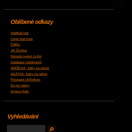
Oblíbené odkazy
Staffbull club
Canis-bull shop
ČMKU
Jiří Ščučka
Národní registr zvířat
Databáze rodokmenů
ANDĚLKA - fotky na rajčeti
AGÁTKA - fotky na rajčeti
Pesopark Uhříněves
Do psí misky
Krmiva Hulín
Vyhledávání