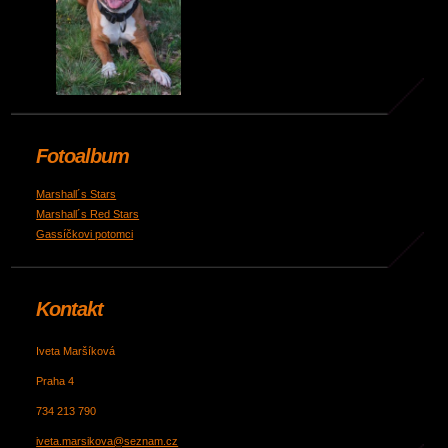
Fotoalbum
Marshall´s Stars
Marshall´s Red Stars
Gassíčkovi potomci
Kontakt
Iveta Maršíková
Praha 4
734 213 790
iveta.marsikova@seznam.cz