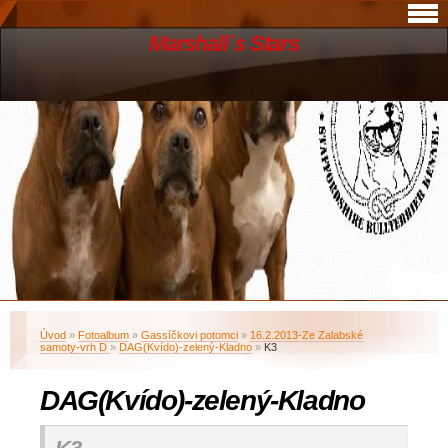
Marshall´s Stars
Úvod
»
Fotoalbum
»
Gassíčkovi potomci
»
16.2.2013-Ze Zalabské
samoty-vrh D
»
DAG(Kvído)-zelený-Kladno
»
K3
DAG(Kvído)-zelený-Kladno