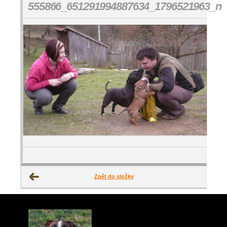
555866_651291994887634_1796521963_n
Zpět do složky