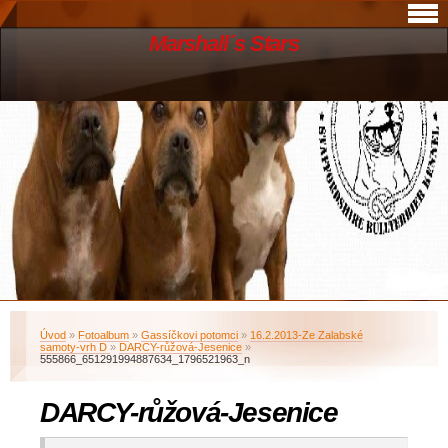
Marshall´s Stars
Úvod
»
Fotoalbum
»
Gassíčkovi potomci
»
16.2.2013-Ze Zalabské
samoty-vrh D
»
DARCY-růžová-Jesenice
»
555866_651291994887634_1796521963_n
DARCY-růžová-Jesenice