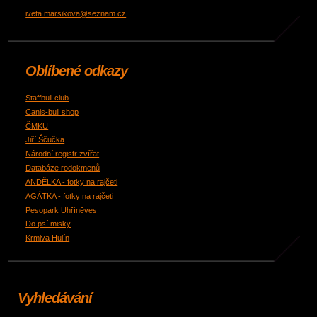
iveta.marsikova@seznam.cz
Oblíbené odkazy
Staffbull club
Canis-bull shop
ČMKU
Jiří Ščučka
Národní registr zvířat
Databáze rodokmenů
ANDĚLKA - fotky na rajčeti
AGÁTKA - fotky na rajčeti
Pesopark Uhříněves
Do psí misky
Krmiva Hulín
Vyhledávání