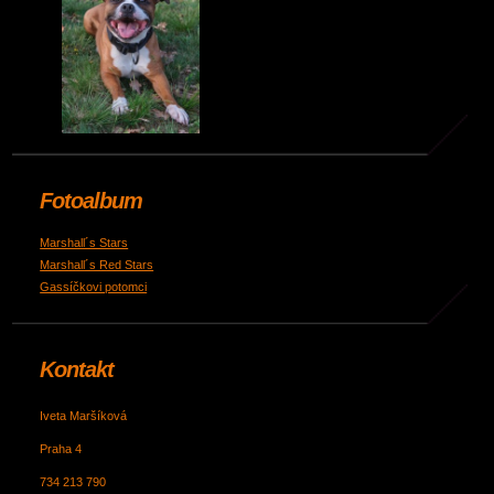
Fotoalbum
Marshall´s Stars
Marshall´s Red Stars
Gassíčkovi potomci
Kontakt
Iveta Maršíková
Praha 4
734 213 790