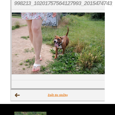
998213_10201757564127993_2015474743_
Zpět do složky