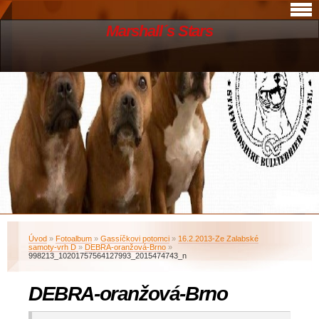
Marshall´s Stars
Úvod
»
Fotoalbum
»
Gassíčkovi potomci
»
16.2.2013-Ze Zalabské
samoty-vrh D
»
DEBRA-oranžová-Brno
»
998213_10201757564127993_2015474743_n
DEBRA-oranžová-Brno