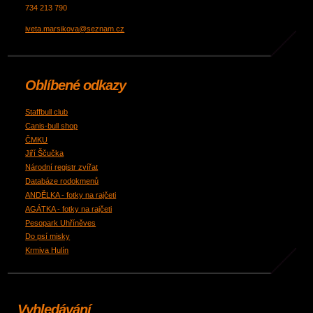
734 213 790
iveta.marsikova@seznam.cz
Oblíbené odkazy
Staffbull club
Canis-bull shop
ČMKU
Jiří Ščučka
Národní registr zvířat
Databáze rodokmenů
ANDĚLKA - fotky na rajčeti
AGÁTKA - fotky na rajčeti
Pesopark Uhříněves
Do psí misky
Krmiva Hulín
Vyhledávání