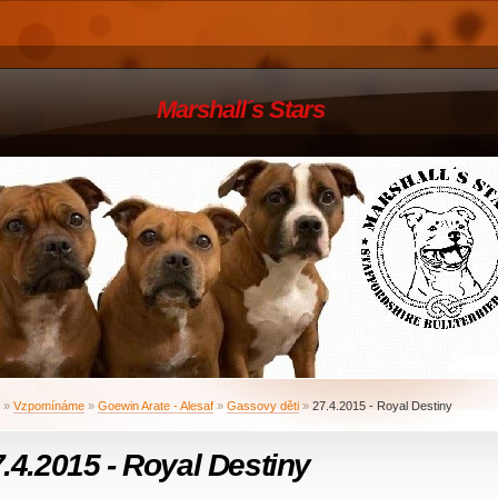
Marshall´s Stars
»
Vzpomínáme
»
Goewin Arate - Alesaf
»
Gassovy děti
»
27.4.2015 - Royal Destiny
.4.2015 - Royal Destiny