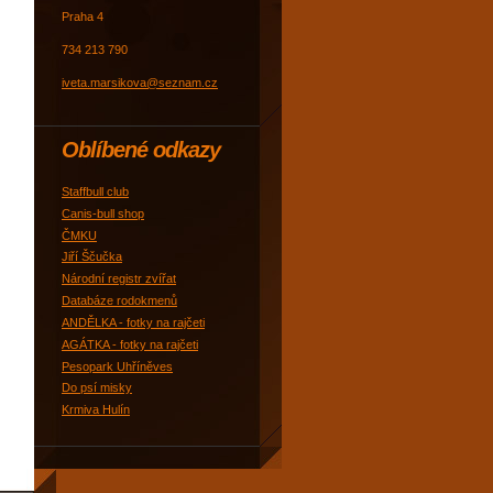
Praha 4
734 213 790
iveta.marsikova@seznam.cz
Oblíbené odkazy
Staffbull club
Canis-bull shop
ČMKU
Jiří Ščučka
Národní registr zvířat
Databáze rodokmenů
ANDĚLKA - fotky na rajčeti
AGÁTKA - fotky na rajčeti
Pesopark Uhříněves
Do psí misky
Krmiva Hulín