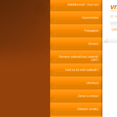
vr
Nabídka krytí - krycí psi
27. 4
Vzpomínáme
Cel
Fotogalerie
Výstavy
Plemeno stafordšírský bulteriér
(SBT)
Hodí se ke mně stafbulík?
Literatura
Zdraví a nemoci
Základní zkratky