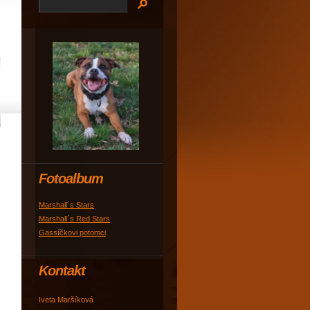
Fotoalbum
Marshall´s Stars
Marshall´s Red Stars
Gassíčkovi potomci
Kontakt
Iveta Maršíková